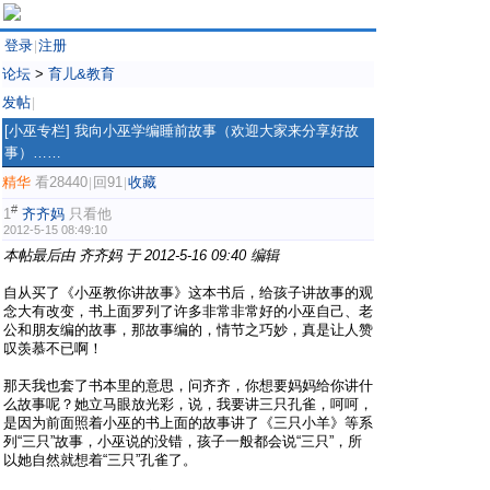
登录
注册
|
论坛
>
育儿&教育
发帖
|
[小巫专栏]
我向小巫学编睡前故事（欢迎大家来分享好故
事）……
精华
看28440
回91
收藏
|
|
#
1
齐齐妈
只看他
2012-5-15 08:49:10
本帖最后由 齐齐妈 于 2012-5-16 09:40 编辑
自从买了《小巫教你讲故事》这本书后，给孩子讲故事的观
念大有改变，书上面罗列了许多非常非常好的小巫自己、老
公和朋友编的故事，那故事编的，情节之巧妙，真是让人赞
叹羡慕不已啊！
那天我也套了书本里的意思，问齐齐，你想要妈妈给你讲什
么故事呢？她立马眼放光彩，说，我要讲三只孔雀，呵呵，
是因为前面照着小巫的书上面的故事讲了《三只小羊》等系
列“三只”故事，小巫说的没错，孩子一般都会说“三只”，所
以她自然就想着“三只”孔雀了。