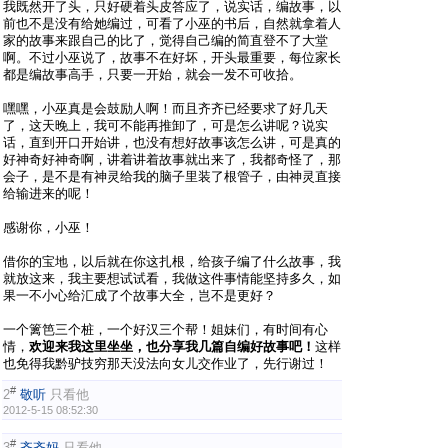
我既然开了头，只好硬着头皮答应了，说实话，编故事，以
前也不是没有给她编过，可看了小巫的书后，自然就拿着人
家的故事来跟自己的比了，觉得自己编的简直登不了大堂
啊。不过小巫说了，故事不在好坏，开头最重要，每位家长
都是编故事高手，只要一开始，就会一发不可收拾。
嘿嘿，小巫真是会鼓励人啊！而且齐齐已经要求了好几天
了，这天晚上，我可不能再推卸了，可是怎么讲呢？说实
话，直到开口开始讲，也没有想好故事该怎么讲，可是真的
好神奇好神奇啊，讲着讲着故事就出来了，我都奇怪了，那
会子，是不是有神灵给我的脑子里装了根管子，由神灵直接
给输进来的呢！
感谢你，小巫！
借你的宝地，以后就在你这扎根，给孩子编了什么故事，我
就放这来，我主要想试试看，我做这件事情能坚持多久，如
果一不小心给汇成了个故事大全，岂不是更好？
一个篱笆三个桩，一个好汉三个帮！姐妹们，有时间有心
情，
欢迎来我这里坐坐，也分享我几篇自编好故事吧！
这样
也免得我黔驴技穷那天没法向女儿交作业了，先行谢过！
#
2
敬听
只看他
2012-5-15 08:52:30
#
3
齐齐妈
只看他