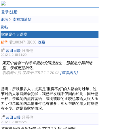
登录
注册
|
论坛
>
幸福加油站
发帖
|
家庭是个大课堂
精华
看100347
回636
收藏
|
|
#
6
蓝田日暖
只看他
2012-1-2 18:11:20
家庭中会有一种非常微妙的情况发生，那就是分类和结
盟，亲戚更是如此。
歌唱着生活 发表于 2012-1-1 20:02
[查看图片]
是啊，所以很多人，尤其是“混得不好”的人都会对过年、过
节时的大家庭聚会犯怵，我已经发现不仅国内如此，国外也
一样。亲戚间的流言蜚语、或明或暗的比较也带给人很大压
力，但亲戚间的温情事件也有很多，相互帮助的感人时刻也
有不少。这是我家的情况。
#
7
蓝田日暖
只看他
2012-1-2 18:49:28
本帖最后由 蓝田日暖 于 2012-1-2 18:53 编辑