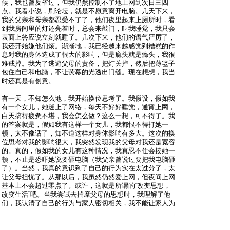
候，我也曾反省过，但我仍然控制不了地上网到次日三四
点。我看小说，刷论坛，就是不愿意离开电脑。几天下来，
我的父亲和母亲都忍受不了了，他们夜里起来上厕所时，看
到我房间里的灯还亮着时，总会来敲门，叫我睡觉，我只会
表面上答应说立刻就睡了。几次下来，他们的语气严厉了，
我还开始嫌他们烦。渐渐地，我已经越来越感觉到糟糕的作
息对我的身体造成了很大的影响，但是瘾头就是瘾头，我很
难戒掉。我为了逃避父母的责备，把灯关掉，然后把薄毯子
包住自己和电脑，不让荧幕的光透出门缝。现在想想，我当
时还真是有创意。
有一天，不知怎么地，我开始换位思考了。我假设，假如我
有一个女儿，她迷上了网络，每天不好好睡觉，通宵上网，
白天搞得疲惫不堪，我会怎么做？这么一想，可不得了。我
的答案就是，假如我有这样一个女儿，我都恨不得打她一
顿，太不像话了，知不道这样对身体影响有多大。这次的换
位思考对我的影响很大，我突然发现我的父母对我还是宽容
的。真的，假如我的女儿有这种情况，我真忍不住会揍她一
顿，不止是恐吓她说要砸电脑（我父亲曾说过要把我电脑砸
了）。当然，我真的意识到了自己的行为实在太过分了，太
让父母担忧了。从那以后，我虽然仍然爱上网，但夜间上网
基本上不会超过零点了。或许，这就是所谓的“改变思想，
改变生活”吧。当我尝试去揣摩父母的思想时，我理解了他
们，我认清了自己的行为与家人密切相关，我不能让家人为
我的坏习惯而担忧、而愤怒。
换位思考是很难的，因为每个人都有自己的人生观和世界