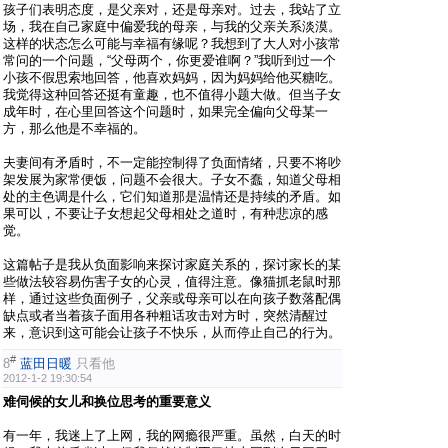
孩子们表明态度，是父亲对，还是母亲对。过去，我站了立
场，我在自己家庭中偏爱我的母亲，与我的父亲关系淡漠。
这样的状态怎么可能与幸福有缘呢？我想到了大人对小孩常
常问的一个问题，“父母两个，你更爱谁啊？”我听到过一个
小孩不假思索地回答，他喜欢妈妈，因为妈妈给他买糖吃。
我觉得这种回答还挺有童趣，也不值得小题大做。但当子女
成年时，在心里回答这个问题时，如果完全偏向父母某一
方，那么他是不幸福的。
夫妻间有矛盾时，不一定能控制得了负面情绪，只要不将吵
架发展为家常便饭，问题不会很大。子女不蠢，知道父母相
处的主色调是什么，它们知道那是温情还是持续的矛盾。如
果可以，不要让子女想起父母相处之道时，有种悲凉的感
觉。
这篇帖子是我从负面影响来探讨家庭关系的，探讨家长的某
些做法较容易伤害子女的心灵，值得注意。像猫抓老鼠时那
样，通过这些负面例子，父亲或母亲可以在向孩子数落配偶
缺点或者当着孩子面用各种粗话攻击对方时，突然清醒过
来，意识到这可能会让孩子不快乐，从而停止自己的行为。
#
8
蓝田日暖
只看他
2012-1-2 19:30:54
难伺候的女儿和换位思考的重要意义
有一年，我迷上了上网，我的网瘾很严重。虽然，白天的时