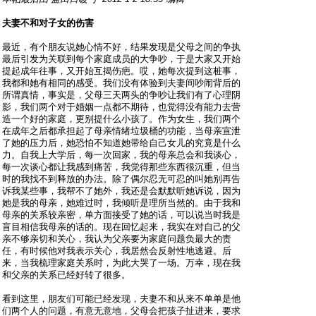
夫妻不和对子女的伤害
最近，有个朋友说她心情不好，结果发现是父母之间的争执
最后引发为关联到每个家庭成员的大争吵，于是大家又开始
提起成年往事，又开始互揭伤疤。哎，她每次提到这桩事，
我都和她有相同的感受。我们没有体验到夫妻间吵闹背后的
所谓真情，事实是，父母三天两头的争吵让我们有了心理阴
影，我们两个对于婚姻一点都不期待，也觉得没有能力去营
造一个好的家庭，更别提什么小孩了。作为女生，我们两个
在成年之后都承担起了母亲情绪垃圾桶的功能，当母亲宣泄
了她的压力后，她恐怕不知道她带给自己女儿的究竟是什么
力。自我上大学后，每一次回家，我的母亲总会和我谈心，
每一次谈心都让我感到痛苦，我觉得那些东西很沉重，但当
时的我找不到释放的办法。除了偶尔忍无可忍的叫她别再告
诉我某些事，我帮不了她外，我还是会默默听她诉说，因为
她是我的母亲，她难过时，我倾听是理所当然的。由于我和
母亲的关系较亲密，单方面接受了她的话，可以说当时我是
盲目相信我母亲的话的。现在回忆起来，我实在对自己的父
亲不够亲切和关心，我认为父亲要为家庭问题负最大的责
任，有时候他对我表示关心，我居然会反射性地逃避。后
来，当我梳理家庭关系时，为此大哭了一场。万幸，现在我
和父亲的关系已经好转了很多。
看到这里，朋友们可能已经发现，夫妻不和从来不单单是他
们两个人的问题，有意无意地，父母会把孩子扯进来，要求