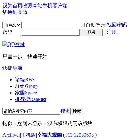
设为首页
收藏本站
手机客户端
切换到宽版
找回密码
自动登录
密码
注册
登录
只需一步，快速开始
快捷导航
论坛
BBS
群组
Group
家园
Space
排行榜
Ranklist
搜索
搜索
抱歉，您尚未登录，没有权限访问该版块
Archiver
|
手机版
|
幸福大观园
(
ICP12039693
)