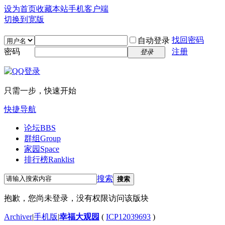
设为首页
收藏本站
手机客户端
切换到宽版
找回密码
自动登录
密码
注册
登录
只需一步，快速开始
快捷导航
论坛
BBS
群组
Group
家园
Space
排行榜
Ranklist
搜索
搜索
抱歉，您尚未登录，没有权限访问该版块
Archiver
|
手机版
|
幸福大观园
(
ICP12039693
)