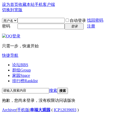
设为首页
收藏本站
手机客户端
切换到宽版
找回密码
自动登录
密码
注册
登录
只需一步，快速开始
快捷导航
论坛
BBS
群组
Group
家园
Space
排行榜
Ranklist
搜索
搜索
抱歉，您尚未登录，没有权限访问该版块
Archiver
|
手机版
|
幸福大观园
(
ICP12039693
)