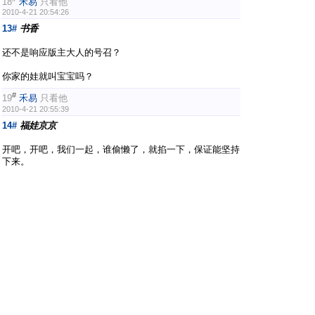
18
禾易
只看他
2010-4-21 20:54:26
13#
书香
还不是响应版主大人的号召？
你家的娃就叫宝宝吗？
#
19
禾易
只看他
2010-4-21 20:55:39
14#
福娃京京
开吧，开吧，我们一起，谁偷懒了，就掐一下，保证能坚持
下来。
#
20
禾易
只看他
2010-4-21 20:56:53
16#
禾易
是么，太好了，以后可以一起过生日啦！
1 ..
上一页
2
3
4
5
.. 42
下一页
幸福大观园
Powered by
Discuz!
X2
首页
标准版
精简版
电脑版
|
|
|