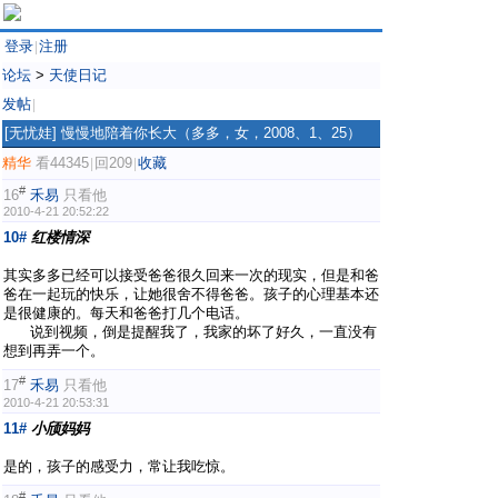
登录
注册
|
论坛
>
天使日记
发帖
|
[无忧娃]
慢慢地陪着你长大（多多，女，2008、1、25）
精华
看44345
回209
收藏
|
|
#
16
禾易
只看他
2010-4-21 20:52:22
10#
红楼情深
其实多多已经可以接受爸爸很久回来一次的现实，但是和爸
爸在一起玩的快乐，让她很舍不得爸爸。孩子的心理基本还
是很健康的。每天和爸爸打几个电话。
说到视频，倒是提醒我了，我家的坏了好久，一直没有
想到再弄一个。
#
17
禾易
只看他
2010-4-21 20:53:31
11#
小颀妈妈
是的，孩子的感受力，常让我吃惊。
#