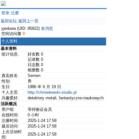
登录
注册
|
返回论坛
返回上一页
|
yjeduwa (UID: 85922)
发消息
空间访问量
0
个人资料
基本资料
统计信息:
好友数 0
记录数 0
日志数 0
相册数 0
真实姓名:
Semen
性别:
男
生日:
1986 年 6 月 19 日
个人主页:
http://chmielewski-studio.pl
兴趣爱好:
detektory metali, fantastyczno-naukowych
活跃概况
用户组:
等待验证会员
在线时间:
0 小时
注册时间:
2025-1-24 17:58
最后访问:
2025-1-24 17:58
上次活动时
2025-1-24 17:58
间: