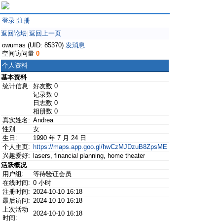
登录
注册
|
返回论坛
返回上一页
|
owumas (UID: 85370)
发消息
空间访问量
0
个人资料
基本资料
统计信息:
好友数 0
记录数 0
日志数 0
相册数 0
真实姓名:
Andrea
性别:
女
生日:
1990 年 7 月 24 日
个人主页:
https://maps.app.goo.gl/hwCzMJDzuB8ZpsME
兴趣爱好:
lasers, financial planning, home theater
活跃概况
用户组:
等待验证会员
在线时间:
0 小时
注册时间:
2024-10-10 16:18
最后访问:
2024-10-10 16:18
上次活动
2024-10-10 16:18
时间: