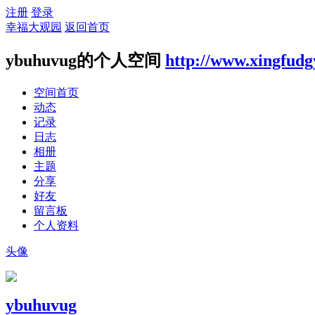
注册
登录
幸福大观园
返回首页
ybuhuvug的个人空间
http://www.xingfud
空间首页
动态
记录
日志
相册
主题
分享
好友
留言板
个人资料
头像
ybuhuvug