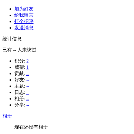
加为好友
给我留言
打个招呼
发送消息
统计信息
已有
--
人来访过
积分:
2
威望:
1
贡献:
--
好友:
--
主题:
--
日志:
--
相册:
--
分享:
--
相册
现在还没有相册